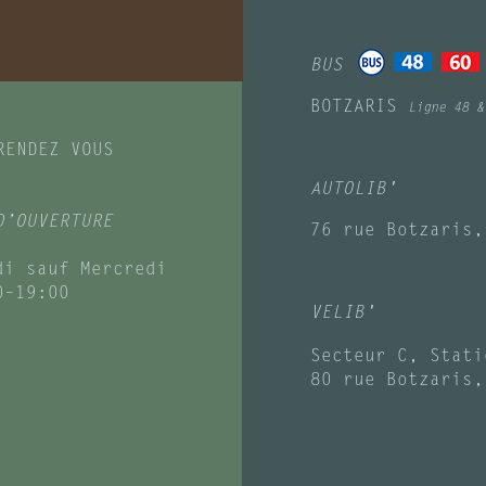
BUS
BOTZARIS
Ligne 48 &
RENDEZ VOUS
AUTOLIB'
D’OUVERTURE
76 rue Botzaris,
di sauf Mercredi
0–19:00
VELIB'
Secteur C, Stati
80 rue Botzaris,