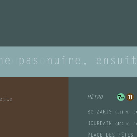
ne pas nuire, ensui
non nocere, deind
MÉTRO
ette
BOTZARIS
(111 m)
L
JOURDAIN
(404 m)
L
PLACE DES FÊTES