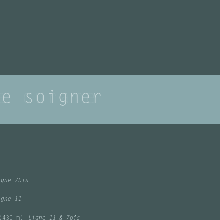
te soigner
e curare
igne 7bis
igne 11
(430 m)
Ligne 11 & 7bis