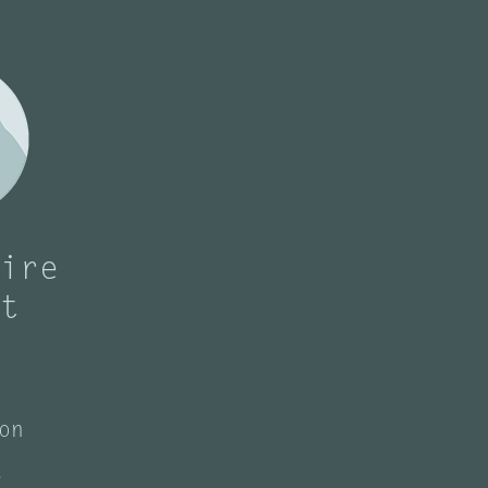
ire
t
on
s